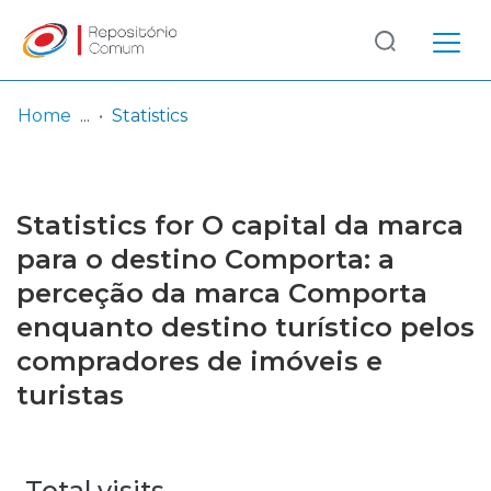
Log
(current)
In
Home
Statistics
Communities
& Collections
Statistics for O capital da marca
Browse repository
para o destino Comporta: a
perceção da marca Comporta
Entities
enquanto destino turístico pelos
compradores de imóveis e
turistas
Total visits