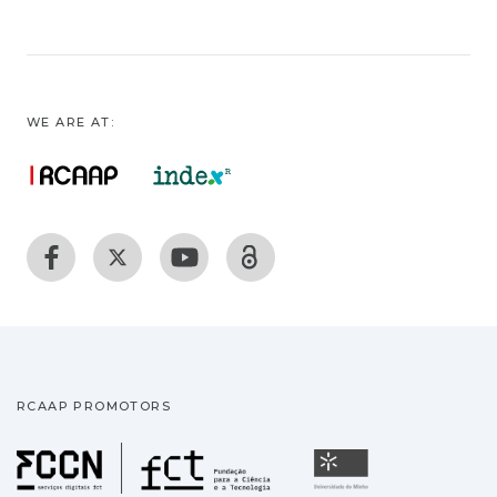
WE ARE AT:
RCAAP PROMOTORS
Fundação para a Ciência
Universidade