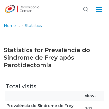
Log
(current)
In
Home
Statistics
Communities
& Collections
Statistics for Prevalência do
Browse repository
Síndrome de Frey após
Parotidectomia
Entities
Total visits
views
Prevalência do Síndrome de Frey
202