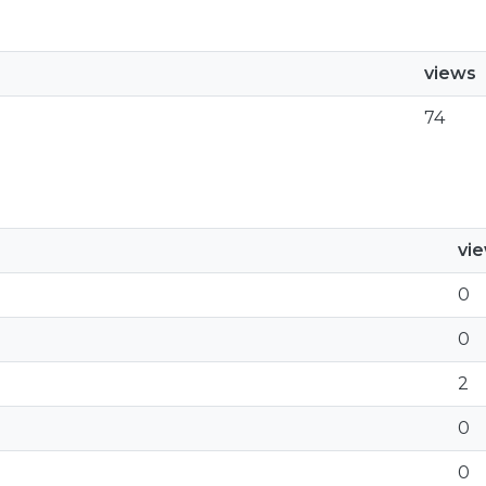
views
74
vi
0
0
2
0
0