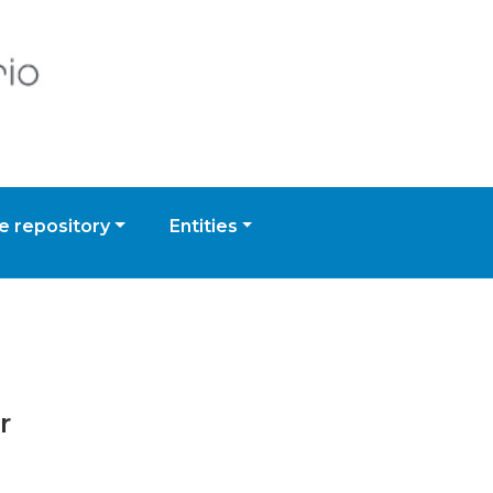
 repository
Entities
r