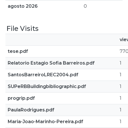
agosto 2026
0
File Visits
vie
tese.pdf
77
Relatorio Estagio Sofia Barreiros.pdf
1
SantosBarreiroLREC2004.pdf
1
SUPeRBBuildingbibliographic.pdf
1
progrip.pdf
1
PaulaRodrigues.pdf
1
Maria-Joao-Marinho-Pereira.pdf
1