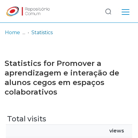
Log
(current)
In
Home
Statistics
Communities
& Collections
Statistics for Promover a
Browse repository
aprendizagem e interação de
alunos cegos em espaços
Entities
colaborativos
Total visits
views