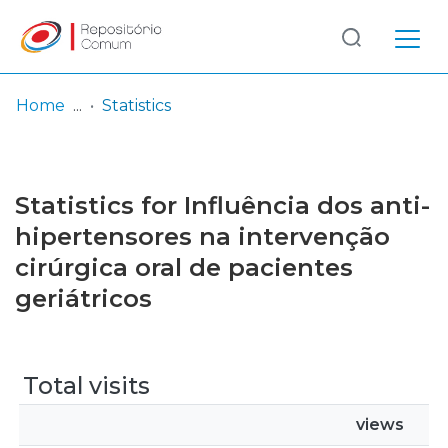
Log
(current)
In
Home
Statistics
Communities
& Collections
Statistics for Influência dos anti-
Browse repository
hipertensores na intervenção
cirúrgica oral de pacientes
Entities
geriátricos
Total visits
views