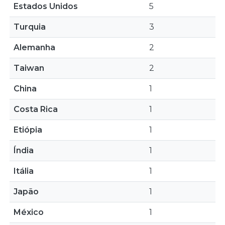
Estados Unidos
5
Turquia
3
Alemanha
2
Taiwan
2
China
1
Costa Rica
1
Etiópia
1
Índia
1
Itália
1
Japão
1
México
1