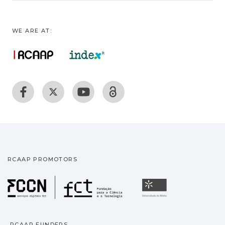
WE ARE AT:
RCAAP PROMOTORS
Fundação para a Ciência
Universidade
RCAAP FUNDERS