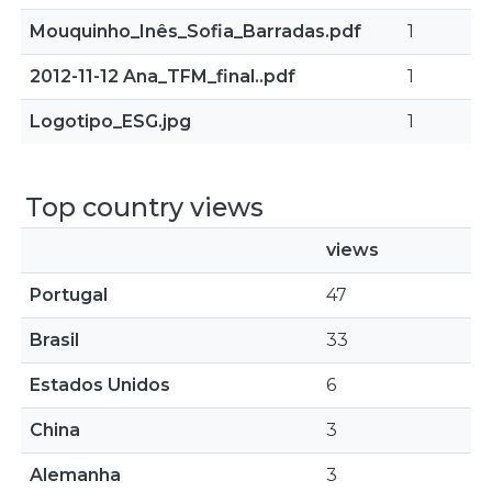
Mouquinho_Inês_Sofia_Barradas.pdf
1
2012-11-12 Ana_TFM_final..pdf
1
Logotipo_ESG.jpg
1
Top country views
views
Portugal
47
Brasil
33
Estados Unidos
6
China
3
Alemanha
3