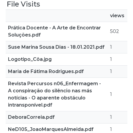
File Visits
views
Prática Docente - A Arte de Encontrar
502
Soluções.pdf
Suse Marina Sousa Dias - 18.01.2021.pdf
1
Logotipo_Côa.jpg
1
Maria de Fátima Rodrigues.pdf
1
Revista Percursos n06_Enfermagem -
A conspiração do silêncio nas más
1
notícias - O aparente obstáculo
intransponível.pdf
DeboraCorreia.pdf
1
NeD105_JoaoMarquesAlmeida.pdf
1