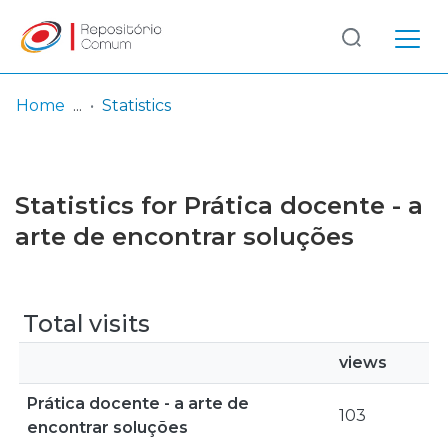
Log
(current)
In
Home
Statistics
Communities
& Collections
Statistics for Prática docente - a
Browse repository
arte de encontrar soluções
Entities
Total visits
views
Prática docente - a arte de
103
encontrar soluções