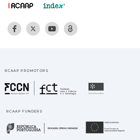
RCAAP PROMOTORS
Fundação para a Ciência
Universidade
RCAAP FUNDERS
República Portuguesa · M
União