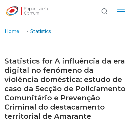
Log
(current)
In
Home
Statistics
Communities
& Collections
Statistics for A influência da era
Browse repository
digital no fenómeno da
violência doméstica: estudo de
Entities
caso da Secção de Policiamento
Comunitário e Prevenção
Criminal do destacamento
territorial de Amarante