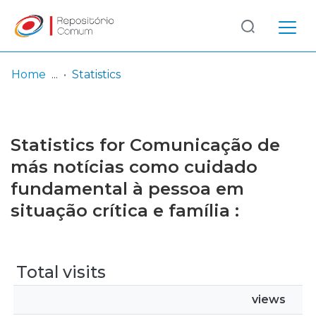
Log
(current)
In
Home
Statistics
Communities
& Collections
Statistics for Comunicação de
Browse repository
más notícias como cuidado
fundamental à pessoa em
Entities
situação crítica e família :
Total visits
views