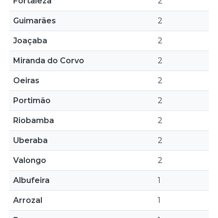
Fortaleza
2
Guimarães
2
Joaçaba
2
Miranda do Corvo
2
Oeiras
2
Portimão
2
Riobamba
2
Uberaba
2
Valongo
2
Albufeira
1
Arrozal
1