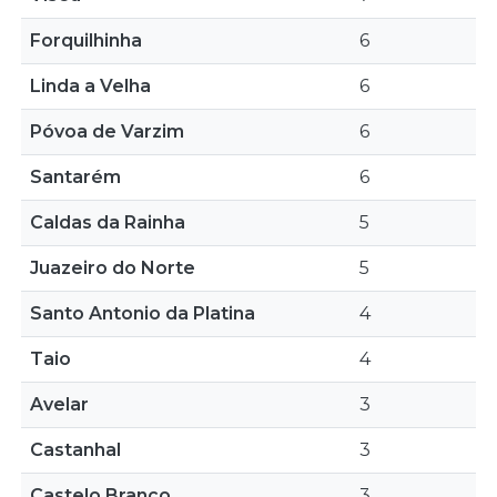
Forquilhinha
6
Linda a Velha
6
Póvoa de Varzim
6
Santarém
6
Caldas da Rainha
5
Juazeiro do Norte
5
Santo Antonio da Platina
4
Taio
4
Avelar
3
Castanhal
3
Castelo Branco
3