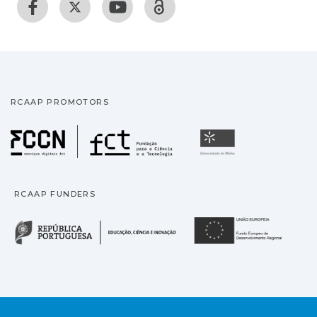
RCAAP PROMOTORS
Fundação para a Ciência
Universidade
RCAAP FUNDERS
República Portuguesa · M
União