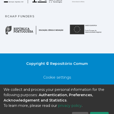
RCAAP FUNDERS
República Portuguesa · M
União
Copyright © Repositório Comum
Cookie settings
Privacy policy
We collect and process your personal information for the
following purposes:
Authentication, Preferences,
End User Agreement
Acknowledgement and Statistics
.
To learn more, please read our
privacy policy
.
Send Feedback