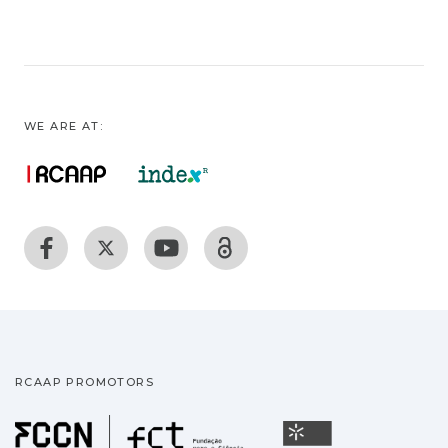
WE ARE AT:
RCAAP PROMOTORS
Fundação para a Ciência
Universidade