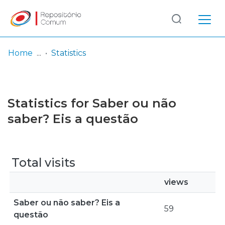
Log
(current)
In
Home
Statistics
Communities
& Collections
Statistics for Saber ou não
Browse repository
saber? Eis a questão
Entities
Total visits
views
Saber ou não saber? Eis a
59
questão