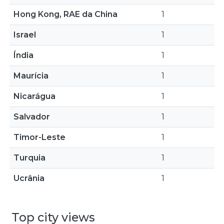
Hong Kong, RAE da China
1
Israel
1
Índia
1
Maurícia
1
Nicarágua
1
Salvador
1
Timor-Leste
1
Turquia
1
Ucrânia
1
Top city views