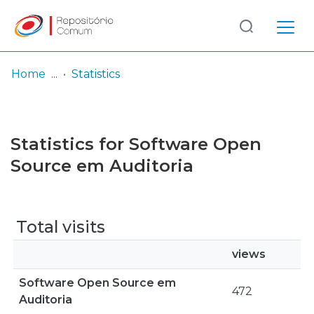
Log
(current)
In
Home
Statistics
Communities
& Collections
Statistics for Software Open
Browse repository
Source em Auditoria
Entities
Total visits
views
Software Open Source em
472
Auditoria