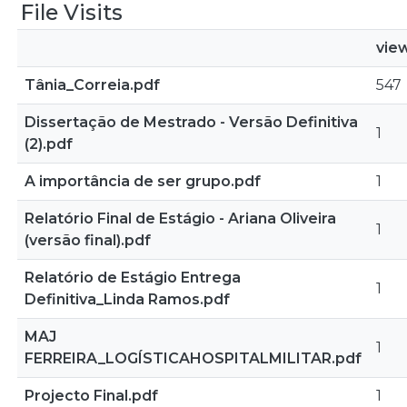
File Visits
vie
Tânia_Correia.pdf
547
Dissertação de Mestrado - Versão Definitiva
1
(2).pdf
A importância de ser grupo.pdf
1
Relatório Final de Estágio - Ariana Oliveira
1
(versão final).pdf
Relatório de Estágio Entrega
1
Definitiva_Linda Ramos.pdf
MAJ
1
FERREIRA_LOGÍSTICAHOSPITALMILITAR.pdf
Projecto Final.pdf
1