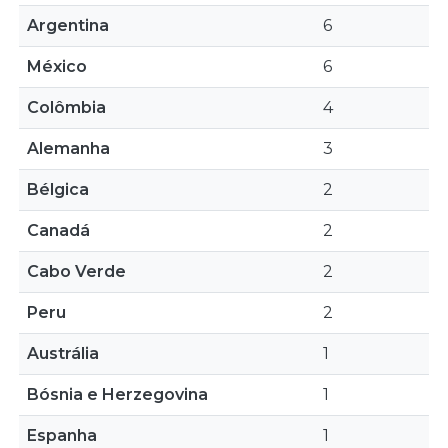
Argentina
6
México
6
Colômbia
4
Alemanha
3
Bélgica
2
Canadá
2
Cabo Verde
2
Peru
2
Austrália
1
Bósnia e Herzegovina
1
Espanha
1