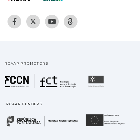
RCAAP PROMOTORS
Fundação para a Ciência
Universidade
RCAAP FUNDERS
República Portuguesa · M
União