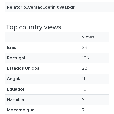
Relatório_versão_definitiva1.pdf
1
Top country views
views
Brasil
241
Portugal
105
Estados Unidos
23
Angola
11
Equador
10
Namíbia
9
Moçambique
7