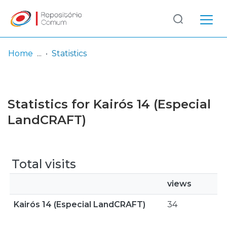
Log
(current)
In
Home
Statistics
Communities
& Collections
Statistics for Kairós 14 (Especial
Browse repository
LandCRAFT)
Entities
Total visits
views
Kairós 14 (Especial LandCRAFT)
34