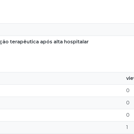
ção terapêutica após alta hospitalar
vi
0
0
0
1