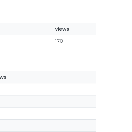
views
170
ews