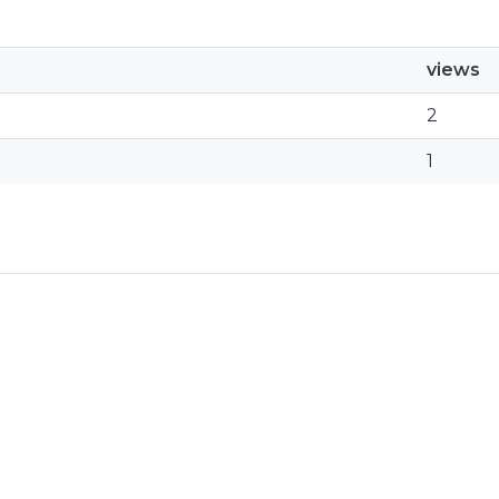
views
2
1