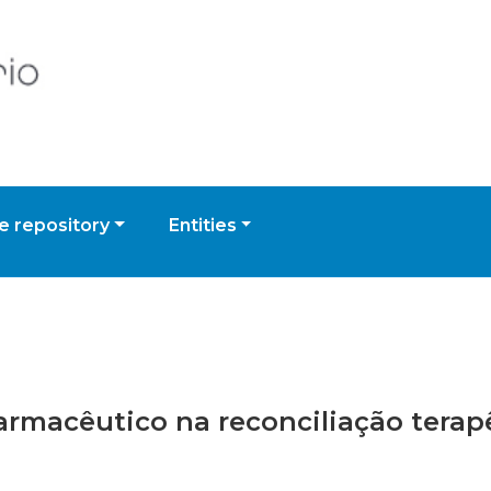
 repository
Entities
farmacêutico na reconciliação terap