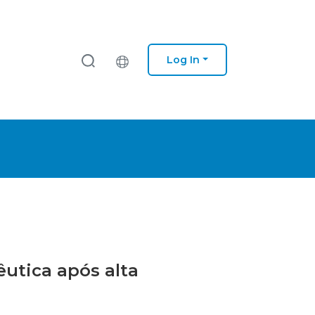
Log In
êutica após alta