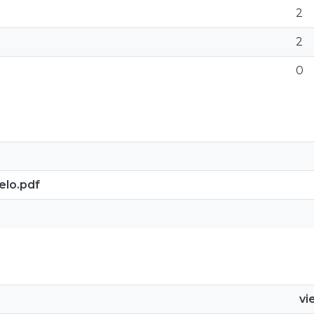
2
2
0
elo.pdf
vi