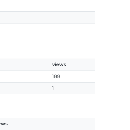
views
188
1
ews