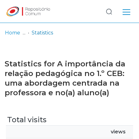
Log
(current)
In
Home
Statistics
Communities
& Collections
Statistics for A importância da
Browse repository
relação pedagógica no 1.º CEB:
uma abordagem centrada na
Entities
professora e no(a) aluno(a)
Total visits
views