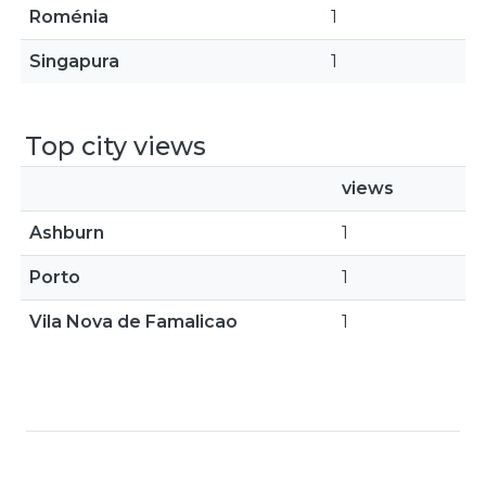
Roménia
1
Singapura
1
Top city views
views
Ashburn
1
Porto
1
Vila Nova de Famalicao
1