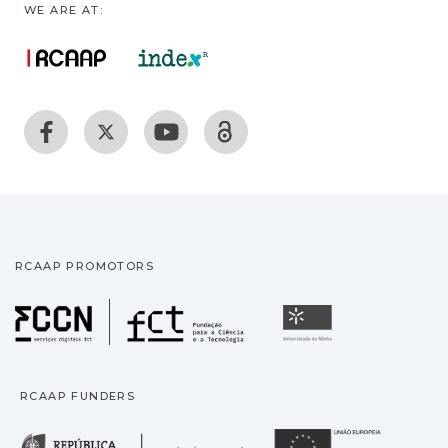
WE ARE AT:
RCAAP PROMOTORS
Fundação para a Ciência
Universidade
RCAAP FUNDERS
República Portuguesa · M
União