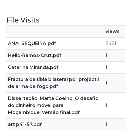
File Visits
views
ANA_SEQUEIRA.pdf
2481
Helio-Ramos-Cruz.pdf
1
Catarina Miranda.pdf
1
Fractura da tíbia bilateral por projéctil
1
de arma de fogo.pdf
Dissertação_Marta Coelho_O desafio
do dinheiro móvel para
1
Moçambique_versão final.pdf
art p41-57.pdf
1