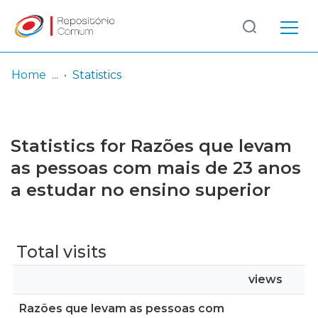
Log
(current)
In
Home
Statistics
Communities
& Collections
Statistics for Razões que levam
Browse repository
as pessoas com mais de 23 anos
a estudar no ensino superior
Entities
Total visits
views
Razões que levam as pessoas com