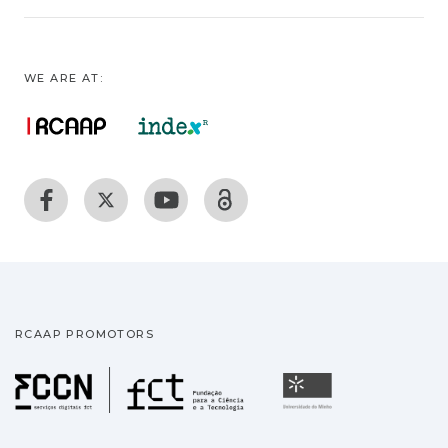
WE ARE AT:
RCAAP PROMOTORS
Fundação para a Ciência
Universidade