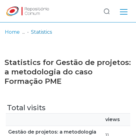
Log
(current)
In
Home
Statistics
Communities
& Collections
Statistics for Gestão de projetos:
Browse repository
a metodologia do caso
Formação PME
Entities
Total visits
views
Gestão de projetos: a metodologia
11