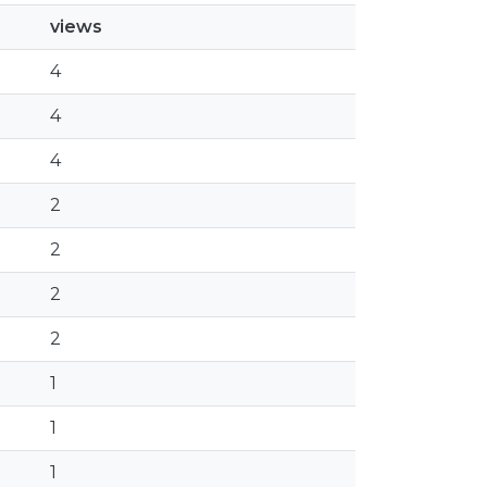
views
4
4
4
2
2
2
2
1
1
1