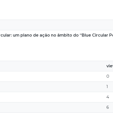
cular: um plano de ação no âmbito do “Blue Circular P
vi
0
1
4
6