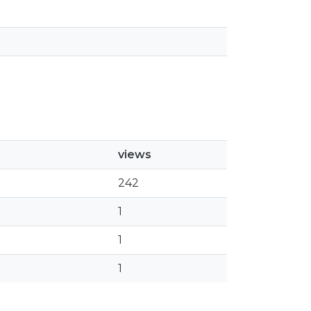
views
242
1
1
1