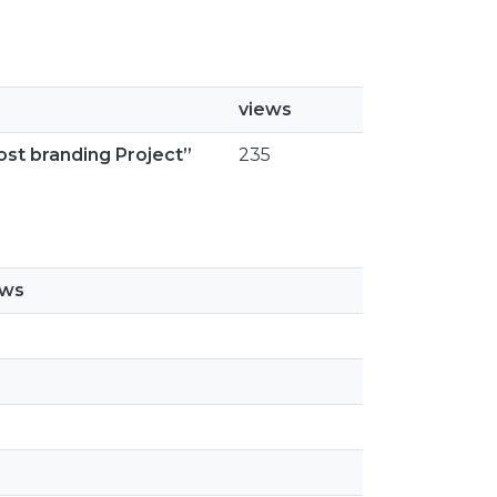
views
ost branding Project”
235
ews