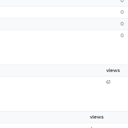
0
0
0
0
views
61
views