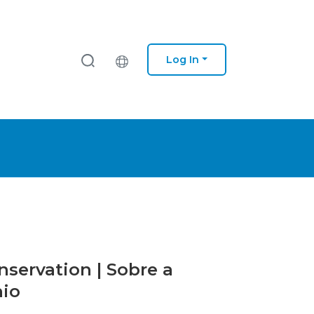
Log In
nservation | Sobre a
nio