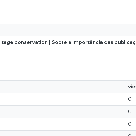
ritage conservation | Sobre a importância das public
vi
0
0
0