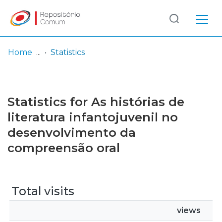
Log
(current)
In
Home
Statistics
Communities
& Collections
Statistics for As histórias de
Browse repository
literatura infantojuvenil no
desenvolvimento da
Entities
compreensão oral
Total visits
views