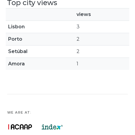
Top city views
views
Lisbon
3
Porto
2
Setúbal
2
Amora
1
WE ARE AT: