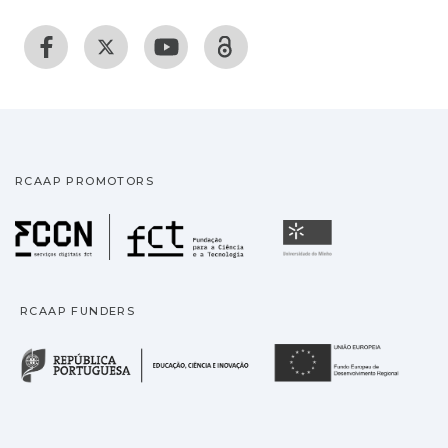
RCAAP PROMOTORS
Fundação para a Ciência
Universidade
RCAAP FUNDERS
República Portuguesa · M
União