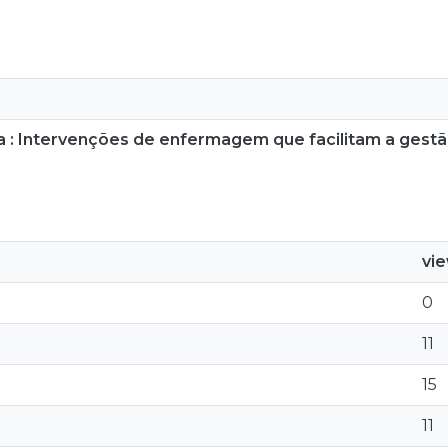
ia : Intervenções de enfermagem que facilitam a gest
vi
0
11
15
11