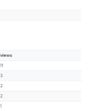
views
11
3
2
2
1