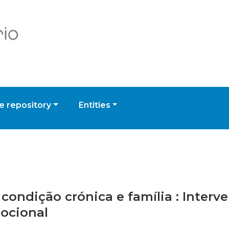
 repository
Entities
m condição crónica e família : Inte
mocional