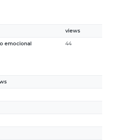
views
ão emocional
44
ews