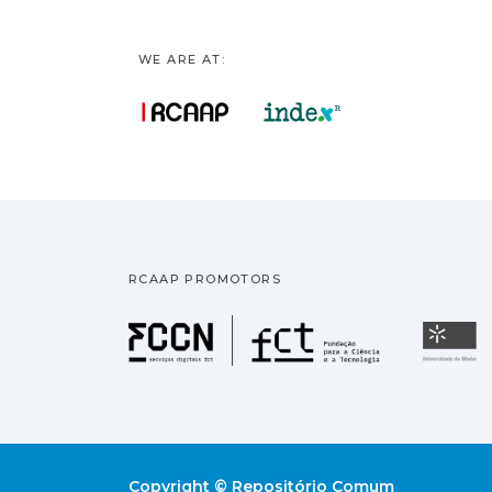
WE ARE AT:
RCAAP PROMOTORS
Fundação pa
U
Copyright © Repositório Comum