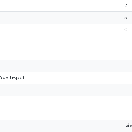
2
5
0
Aceite.pdf
vi