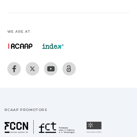
WE ARE AT:
RCAAP PROMOTORS
Fundação para a Ciência
Universidade