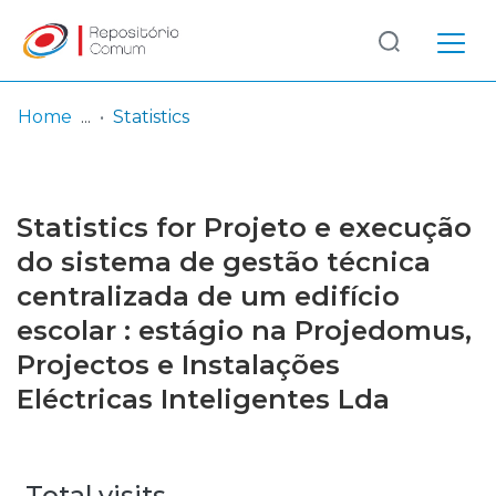
Log
(current)
In
Home
Statistics
Communities
& Collections
Statistics for Projeto e execução
Browse repository
do sistema de gestão técnica
centralizada de um edifício
Entities
escolar : estágio na Projedomus,
Projectos e Instalações
Eléctricas Inteligentes Lda
Total visits