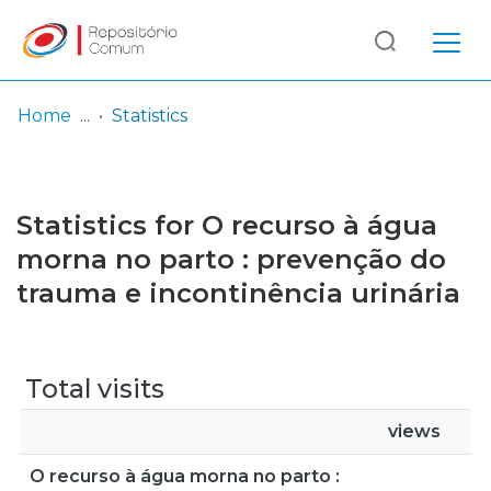
Log
(current)
In
Home
Statistics
Communities
& Collections
Statistics for O recurso à água
Browse repository
morna no parto : prevenção do
trauma e incontinência urinária
Entities
Total visits
views
O recurso à água morna no parto :