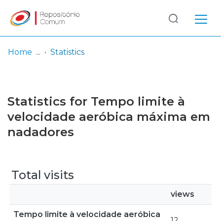
Log
(current)
In
Home
Statistics
Communities
& Collections
Statistics for Tempo limite à
Browse repository
velocidade aeróbica máxima em
nadadores
Entities
Total visits
views
Tempo limite à velocidade aeróbica
12