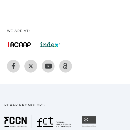
WE ARE AT:
RCAAP PROMOTORS
Fundação para a Ciência
Universidade