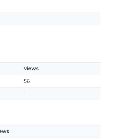
views
56
1
iews