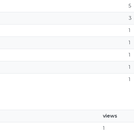
5
3
1
1
1
1
1
views
1