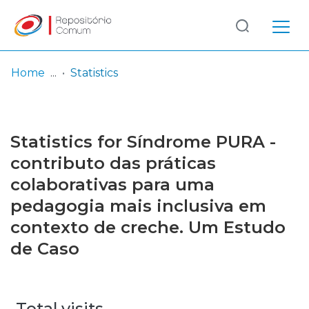
Log
(current)
In
Home
Statistics
Communities
& Collections
Statistics for Síndrome PURA -
Browse repository
contributo das práticas
colaborativas para uma
Entities
pedagogia mais inclusiva em
contexto de creche. Um Estudo
de Caso
Total visits