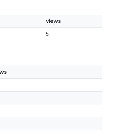
views
5
ews