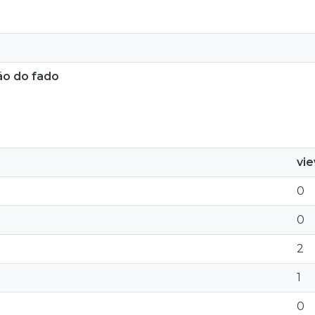
ção do fado
vi
0
0
2
1
0