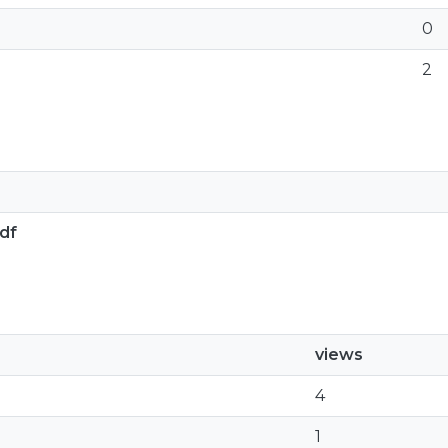
0
2
df
views
4
1