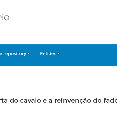
 repository
Entities
orta do cavalo e a reinvenção do fad