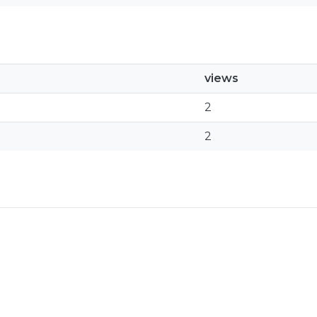
views
2
2