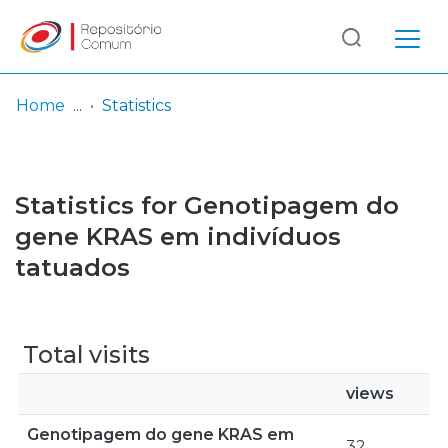
Log
(current)
In
Home
Statistics
Communities
& Collections
Statistics for Genotipagem do
Browse repository
gene KRAS em indivíduos
tatuados
Entities
Total visits
views
Genotipagem do gene KRAS em
32