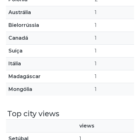
Austrália
1
Bielorrússia
1
Canadá
1
Suíça
1
Itália
1
Madagáscar
1
Mongólia
1
Top city views
views
Setúbal
1