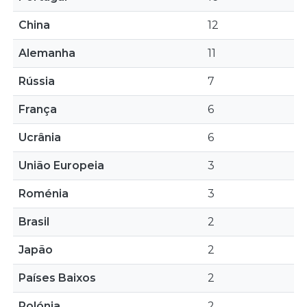
China
12
Alemanha
11
Rússia
7
França
6
Ucrânia
6
União Europeia
3
Roménia
3
Brasil
2
Japão
2
Países Baixos
2
Polónia
2