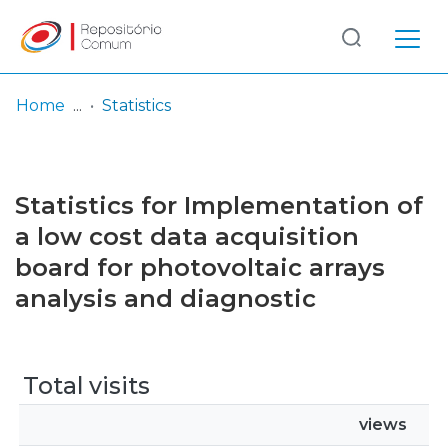
Log
(current)
In
Home
Statistics
Communities
& Collections
Statistics for Implementation of
Browse repository
a low cost data acquisition
board for photovoltaic arrays
Entities
analysis and diagnostic
Total visits
views