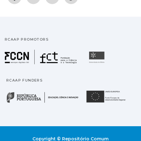
RCAAP PROMOTORS
Fundação para a Ciência
Universidade
RCAAP FUNDERS
República Portuguesa · M
União
Copyright © Repositório Comum