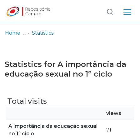
Log
(current)
In
Home
Statistics
Communities
& Collections
Statistics for A importância da
Browse repository
educação sexual no 1º ciclo
Entities
Total visits
views
A importância da educação sexual
71
no 1º ciclo