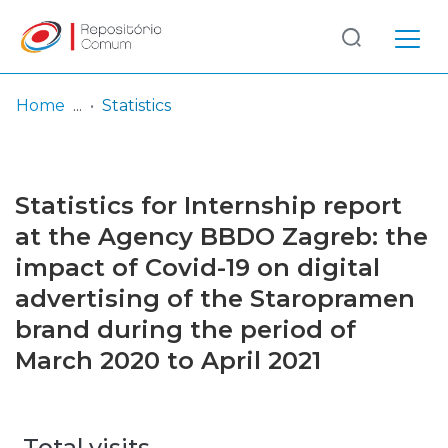
Log
(current)
In
Home
Statistics
Communities
& Collections
Statistics for Internship report
Browse repository
at the Agency BBDO Zagreb: the
impact of Covid-19 on digital
Entities
advertising of the Staropramen
brand during the period of
March 2020 to April 2021
Total visits