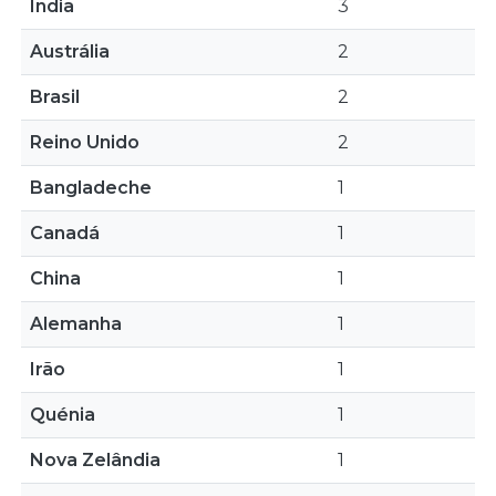
Índia
3
Austrália
2
Brasil
2
Reino Unido
2
Bangladeche
1
Canadá
1
China
1
Alemanha
1
Irão
1
Quénia
1
Nova Zelândia
1