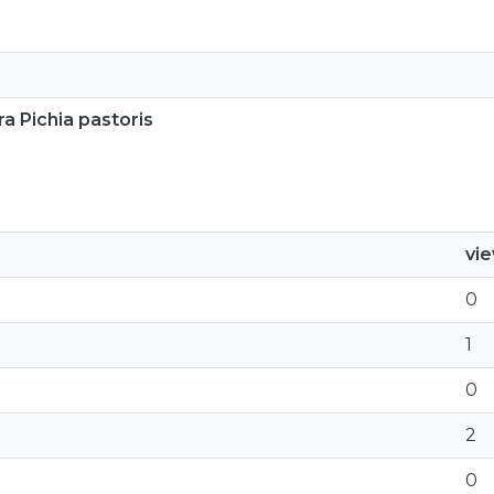
a Pichia pastoris
vi
0
1
0
2
0