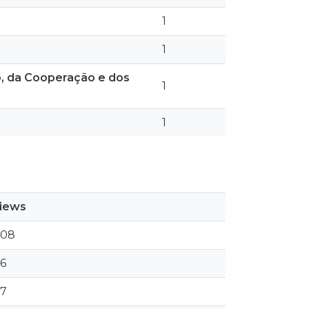
1
1
o, da Cooperação e dos
1
1
iews
408
6
7