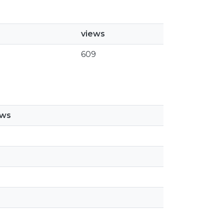
views
609
ews