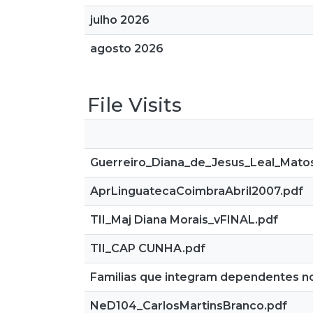
julho 2026
agosto 2026
File Visits
Guerreiro_Diana_de_Jesus_Leal_Mato
AprLinguatecaCoimbraAbril2007.pdf
TII_Maj Diana Morais_vFINAL.pdf
TII_CAP CUNHA.pdf
Familias que integram dependentes no 
NeD104_CarlosMartinsBranco.pdf