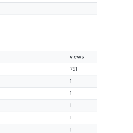
views
751
1
1
1
1
1