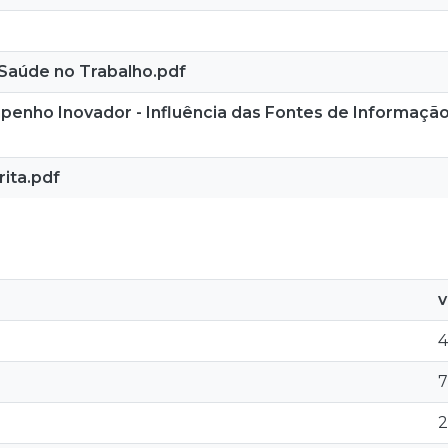
Saúde no Trabalho.pdf
enho Inovador - Influência das Fontes de Informaçã
rita.pdf
v
7
2