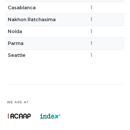
Casablanca
1
Nakhon Ratchasima
1
Noida
1
Parma
1
Seattle
1
WE ARE AT: