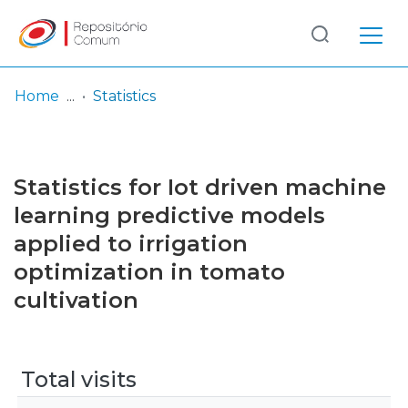
Log
(current)
In
Home
Statistics
Communities
& Collections
Statistics for Iot driven machine
Browse repository
learning predictive models
applied to irrigation
Entities
optimization in tomato
cultivation
Total visits