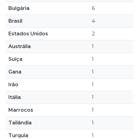
Bulgária
6
Brasil
4
Estados Unidos
2
Austrália
1
Suíça
1
Gana
1
Irão
1
Itália
1
Marrocos
1
Tailândia
1
Turquia
1