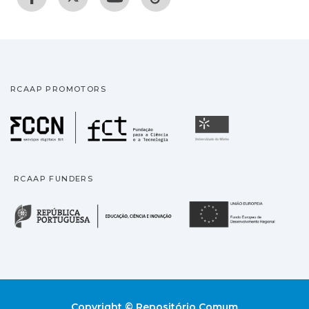
RCAAP PROMOTORS
Fundação para a Ciência
Universidade
RCAAP FUNDERS
República Portuguesa · M
União
Copyright © Repositório Comum