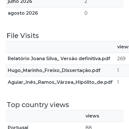
julho 2026
2
agosto 2026
0
File Visits
view
Relatório Joana Silva_ Versão definitiva.pdf
269
Hugo_Marinho_Freixo_Dissertação.pdf
1
Aguiar_Inês_Ramos_Várzea_Hipólito_de.pdf
1
Top country views
views
Portugal
88