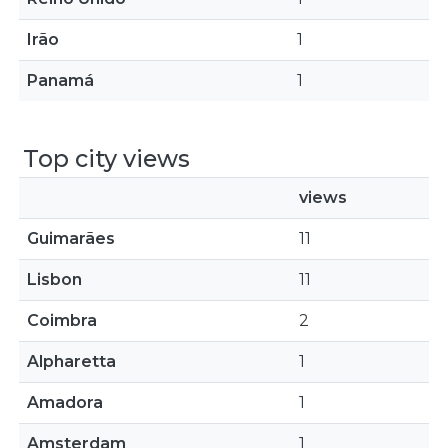
Irão
1
Panamá
1
Top city views
views
Guimarães
11
Lisbon
11
Coimbra
2
Alpharetta
1
Amadora
1
Amsterdam
1