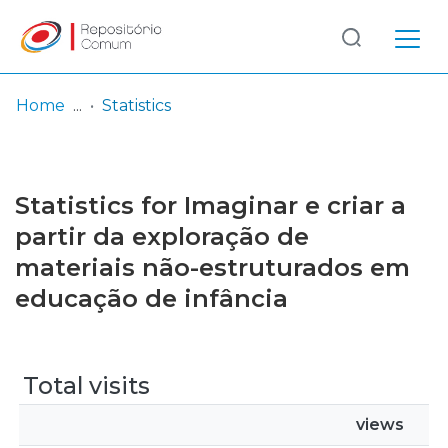
Log
(current)
In
Home
Statistics
Communities
& Collections
Statistics for Imaginar e criar a
Browse repository
partir da exploração de
materiais não-estruturados em
Entities
educação de infância
Total visits
views