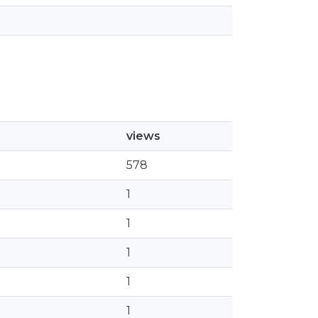
views
578
1
1
1
1
1