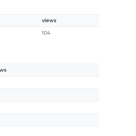
views
104
ews