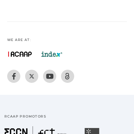
WE ARE AT:
RCAAP PROMOTORS
Fundação para a Ciência
Universidade