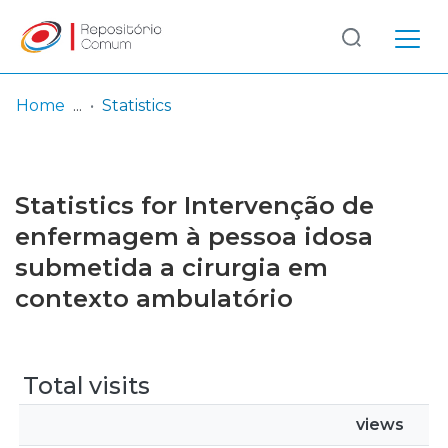
Log
(current)
In
Home
Statistics
Communities
& Collections
Statistics for Intervenção de
Browse repository
enfermagem à pessoa idosa
submetida a cirurgia em
Entities
contexto ambulatório
Total visits
views