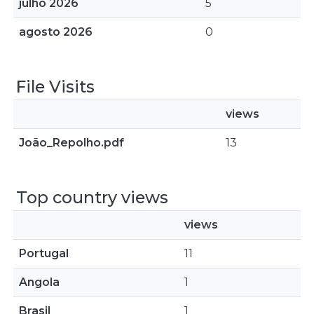
julho 2026
5
agosto 2026
0
File Visits
views
João_Repolho.pdf
13
Top country views
views
Portugal
11
Angola
1
Brasil
1