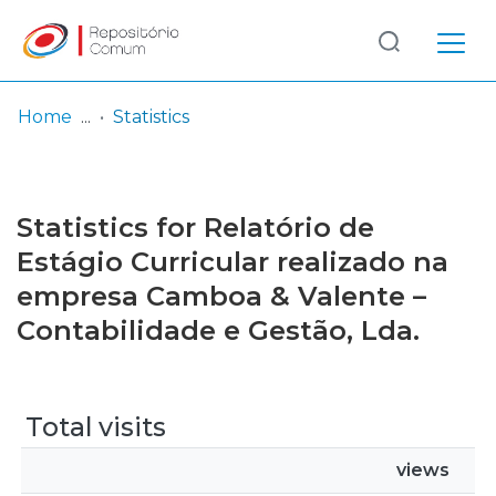
Log
(current)
In
Home
Statistics
Communities
& Collections
Statistics for Relatório de
Browse repository
Estágio Curricular realizado na
empresa Camboa & Valente –
Entities
Contabilidade e Gestão, Lda.
Total visits
views