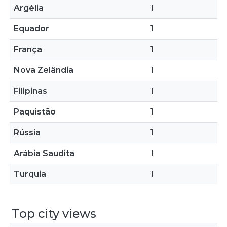
Argélia
1
Equador
1
França
1
Nova Zelândia
1
Filipinas
1
Paquistão
1
Rússia
1
Arábia Saudita
1
Turquia
1
Top city views