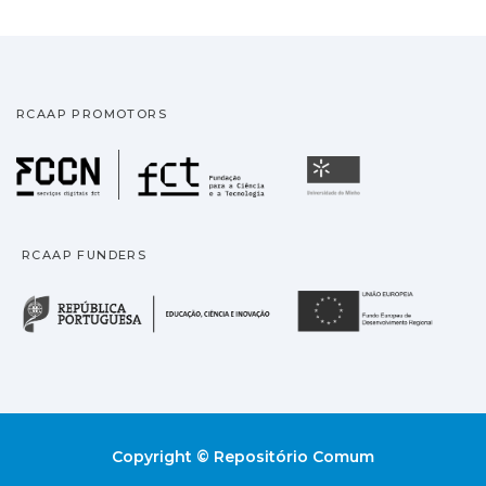
RCAAP PROMOTORS
Fundação para a Ciência
Universidade
RCAAP FUNDERS
República Portuguesa · M
União
Copyright © Repositório Comum