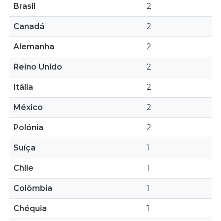
Brasil
2
Canadá
2
Alemanha
2
Reino Unido
2
Itália
2
México
2
Polónia
2
Suíça
1
Chile
1
Colômbia
1
Chéquia
1