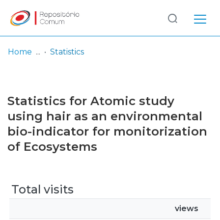
Log
(current)
In
Home
Statistics
Communities
& Collections
Statistics for Atomic study
Browse repository
using hair as an environmental
bio-indicator for monitorization
Entities
of Ecosystems
Total visits
views