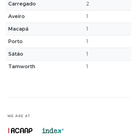
Carregado
2
Aveiro
1
Macapá
1
Porto
1
Sátão
1
Tamworth
1
WE ARE AT: