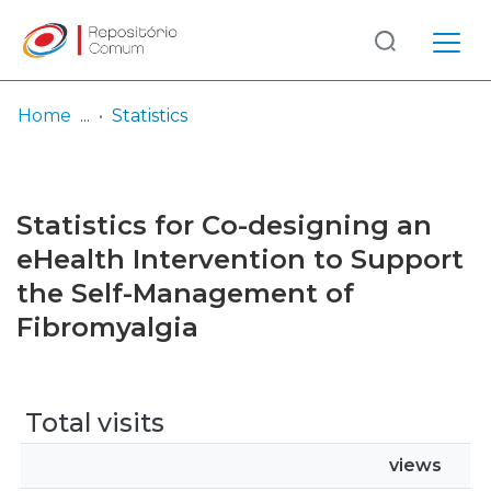
Log
(current)
In
Home
Statistics
Communities
& Collections
Statistics for Co-designing an
Browse repository
eHealth Intervention to Support
the Self-Management of
Entities
Fibromyalgia
Total visits
views