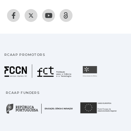
RCAAP PROMOTORS
Fundação para a Ciência
Universidade
RCAAP FUNDERS
República Portuguesa · M
União