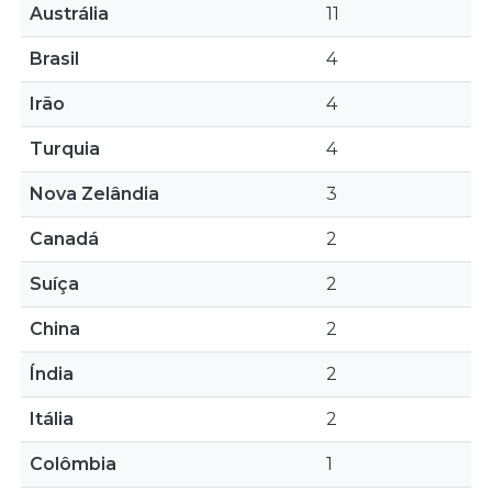
Austrália
11
Brasil
4
Irão
4
Turquia
4
Nova Zelândia
3
Canadá
2
Suíça
2
China
2
Índia
2
Itália
2
Colômbia
1