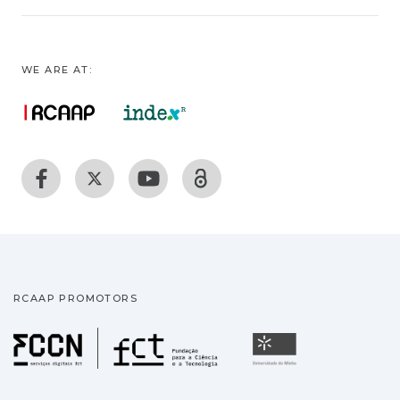
WE ARE AT:
RCAAP PROMOTORS
Fundação para a Ciência
Universidade