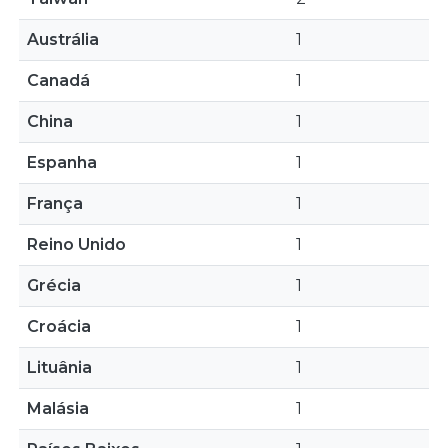
Austrália
1
Canadá
1
China
1
Espanha
1
França
1
Reino Unido
1
Grécia
1
Croácia
1
Lituânia
1
Malásia
1