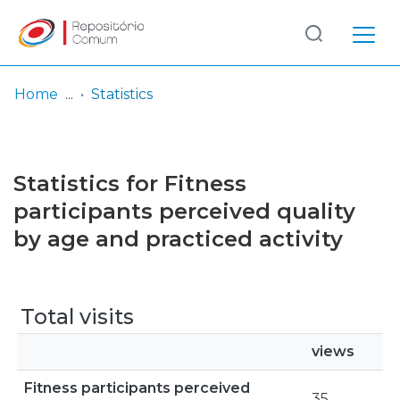
Log
(current)
In
Home
Statistics
Communities
& Collections
Statistics for Fitness
Browse repository
participants perceived quality
by age and practiced activity
Entities
Total visits
views
Fitness participants perceived
35