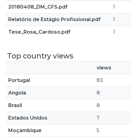
20180408_DM_CFS.pdf
1
Relatório de Estágio Profissional.pdf
1
Tese_Rosa_Cardoso.pdf
1
Top country views
views
Portugal
83
Angola
8
Brasil
8
Estados Unidos
7
Moçambique
5