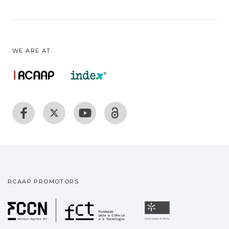
WE ARE AT:
RCAAP PROMOTORS
Fundação para a Ciência
Universidade