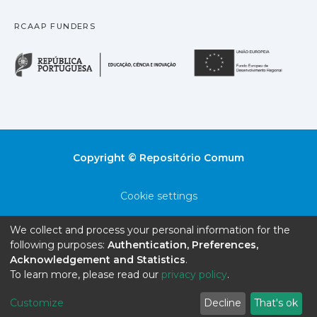
RCAAP FUNDERS
República Portuguesa · M
União
Copyright © Repositório Comum
Cookie settings
Privacy policy
We collect and process your personal information for the
following purposes:
Authentication, Preferences,
End User Agreement
Acknowledgement and Statistics
.
To learn more, please read our
privacy policy
.
Send Feedback
Customize
Decline
That's ok