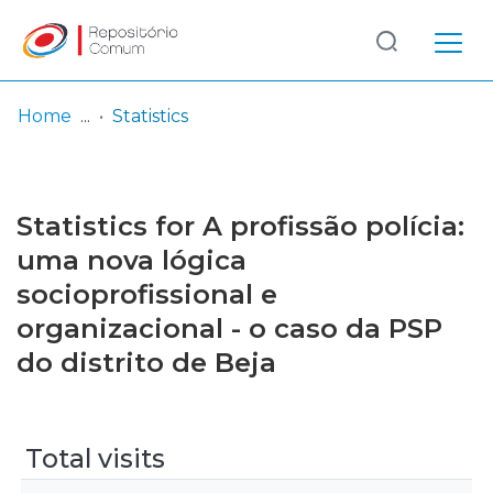
Log
(current)
In
Home
Statistics
Communities
& Collections
Statistics for A profissão polícia:
Browse repository
uma nova lógica
socioprofissional e
Entities
organizacional - o caso da PSP
do distrito de Beja
Total visits