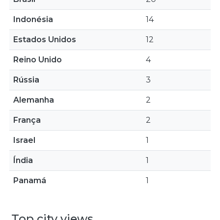
Indonésia
14
Estados Unidos
12
Reino Unido
4
Rússia
3
Alemanha
2
França
2
Israel
1
Índia
1
Panamá
1
Top city views