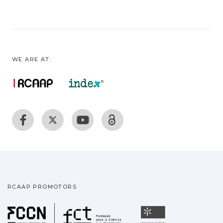
WE ARE AT:
RCAAP PROMOTORS
Fundação para a Ciência
Universidade