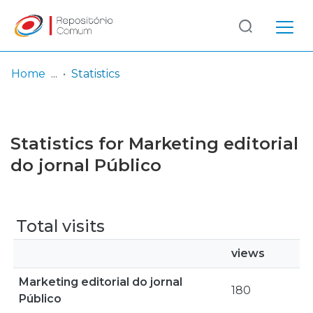
Log
(current)
In
Home
Statistics
Communities
& Collections
Statistics for Marketing editorial
Browse repository
do jornal Público
Entities
Total visits
views
Marketing editorial do jornal
180
Público