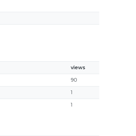
views
90
1
1