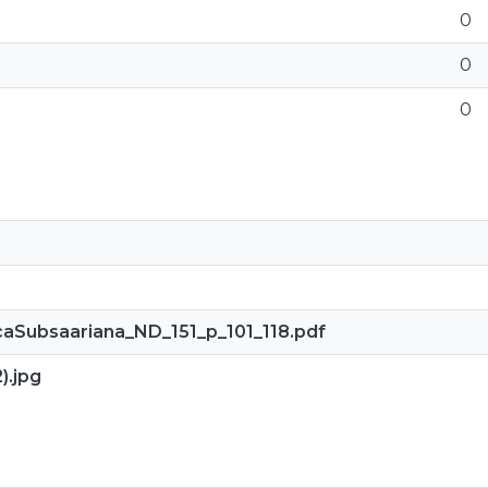
0
0
0
Subsaariana_ND_151_p_101_118.pdf
).jpg