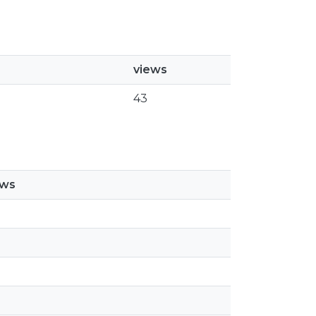
views
43
ews