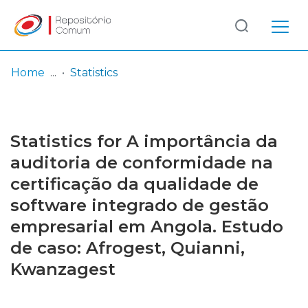
Log
(current)
In
Home
Statistics
Communities
& Collections
Statistics for A importância da
Browse repository
auditoria de conformidade na
certificação da qualidade de
Entities
software integrado de gestão
empresarial em Angola. Estudo
de caso: Afrogest, Quianni,
Kwanzagest