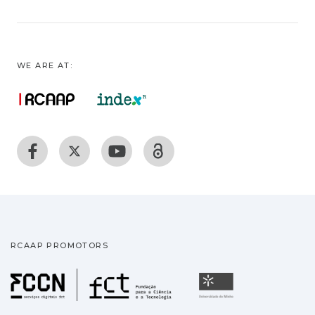
WE ARE AT:
RCAAP PROMOTORS
Fundação para a Ciência
Universidade