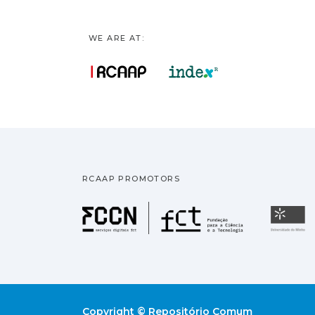
WE ARE AT:
RCAAP PROMOTORS
Fundação pa
U
Copyright © Repositório Comum