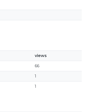
views
66
1
1