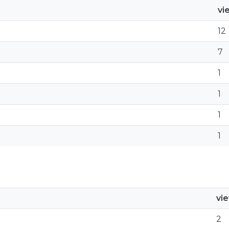
vi
12
7
1
1
1
1
vi
2