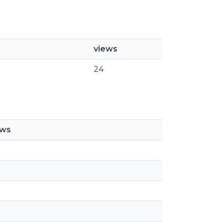
views
24
ews