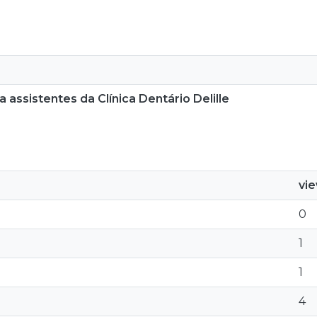
 assistentes da Clínica Dentário Delille
vi
0
1
1
4