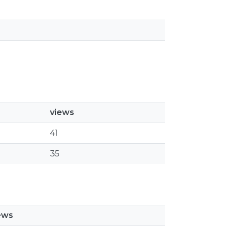
views
41
35
ews