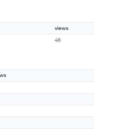
views
48
ews