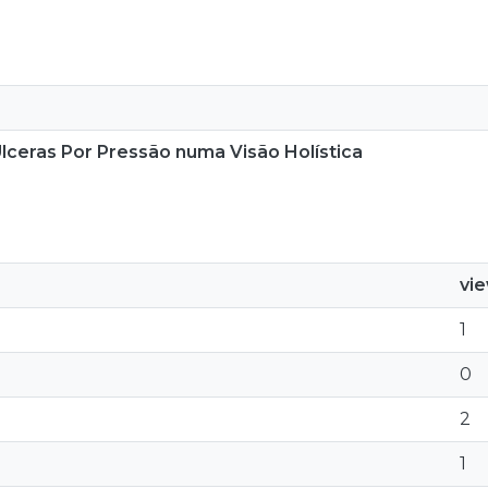
Úlceras Por Pressão numa Visão Holística
vi
1
0
2
1