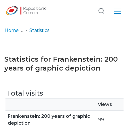
Log
(current)
In
Home
Statistics
Communities
& Collections
Statistics for Frankenstein: 200
Browse repository
years of graphic depiction
Entities
Total visits
views
Frankenstein: 200 years of graphic
99
depiction