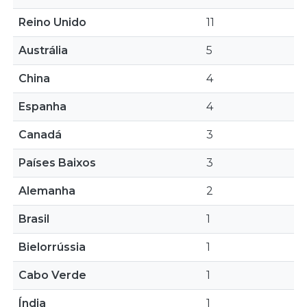
Reino Unido
11
Austrália
5
China
4
Espanha
4
Canadá
3
Países Baixos
3
Alemanha
2
Brasil
1
Bielorrússia
1
Cabo Verde
1
Índia
1