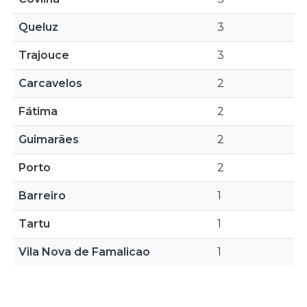
Queluz
3
Trajouce
3
Carcavelos
2
Fátima
2
Guimarães
2
Porto
2
Barreiro
1
Tartu
1
Vila Nova de Famalicao
1