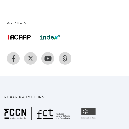
WE ARE AT:
RCAAP PROMOTORS
Fundação para a Ciência
Universidade