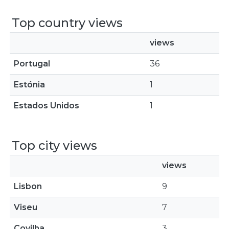
Top country views
views
Portugal
36
Estónia
1
Estados Unidos
1
Top city views
views
Lisbon
9
Viseu
7
Covilha
3