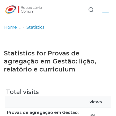
Log
(current)
In
Home
Statistics
Communities
& Collections
Statistics for Provas de
Browse repository
agregação em Gestão: lição,
relatório e curriculum
Entities
Total visits
views
Provas de agregação em Gestão:
38