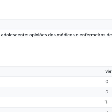
dolescente: opiniões dos médicos e enfermeiros de 
vi
0
0
1