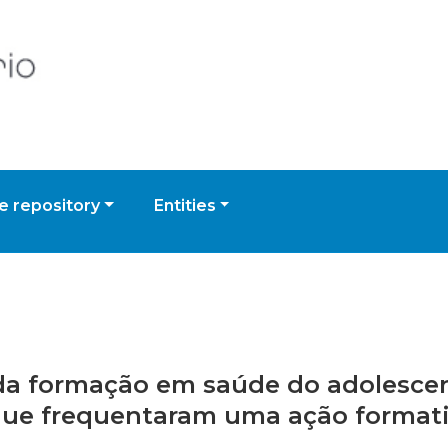
 repository
Entities
 da formação em saúde do adolesce
 que frequentaram uma ação format