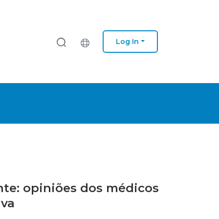
Log In
nte: opiniões dos médicos
iva