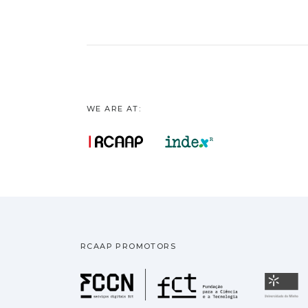
WE ARE AT:
RCAAP PROMOTORS
Fundação pa
U