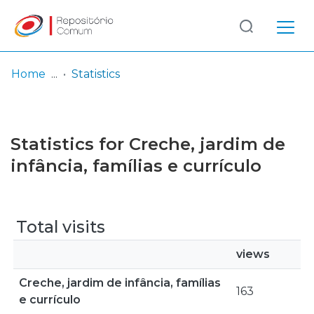
Log
(current)
In
Home
Statistics
Communities
& Collections
Statistics for Creche, jardim de
Browse repository
infância, famílias e currículo
Entities
Total visits
views
Creche, jardim de infância, famílias
163
e currículo