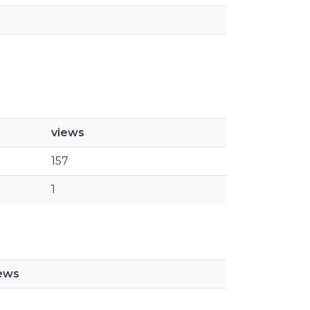
views
157
1
ews