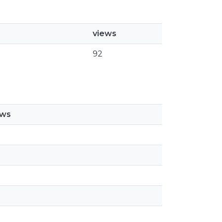
views
92
ews