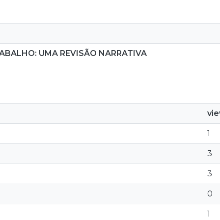
RABALHO: UMA REVISÃO NARRATIVA
vi
1
3
3
0
1