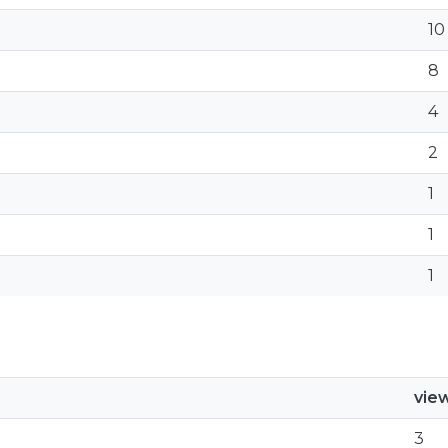
10
8
4
2
1
1
1
vie
3