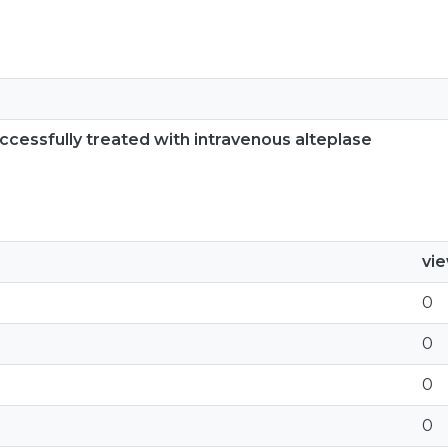
ccessfully treated with intravenous alteplase
vi
0
0
0
0