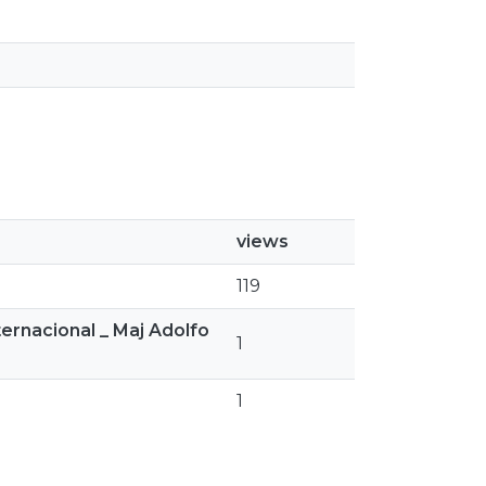
views
119
ernacional _ Maj Adolfo
1
1