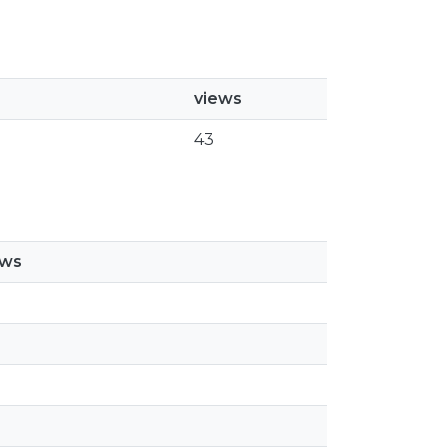
views
43
ews