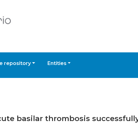
 repository
Entities
acute basilar thrombosis successful